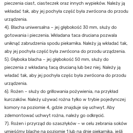
pieczenia ciast, ciasteczek oraz innych wypieków. Należy ją
wkładać tak, aby jej pochyła część była zwrócona do przodu
urządzenia.
4). Blacha uniwersalna – jej głębokość 30 mm, służy do
gotowania i pieczenia. Wkładana taca druciana pozwala
uniknąć zabrudzenia spodu piekarnika. Należy ją wkładać tak,
aby jej pochyła część była zwrócona do przodu urządzenia.
5). Głęboka blacha – jej głębokość 50 mm, służy do
pieczenia z wkładaną tacą drucianą lub bez niej. Należy ją
władać tak, aby jej pochyła częśc była zwrócona do przodu
urządzenia.
6). Rożen – służy do grillowania pożywienia, na przykład
kurczaków. Należy używać rożna tylko w trybie pojedynczej
komory na poziomie 4, gdzie znajduje się uchwyt. Aby
zdemontować uchwyt rożna, należy go odkręcić.
7). Rożen i przyrząd do szaszłyków – w celu zebrania soków
umieśćmy blachę na poziomie 1 lub na dnie piekarnika, jeśli