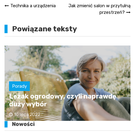
Nawigacja
Technika a urządzenia
Jak zmienić salon w przytulną
przestrzeń?
wpisu
Powiązane teksty
Porady
Leżak ogrodowy, czyli naprawdę
duży wybór
10 lipca 2022
Nowości