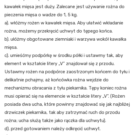
kawałek mięsa jest duży. Zalecane jest używanie rożna do
pieczenia mięsa o wadze do 1, 5 kg.
a). włóżmy rożen w kawałek mięsa. Aby ułatwić wkładanie
rożna, możemy przekręcić uchwyt do tępego końca.
b). ułóżmy obgotowane ziemniaki i warzywa wokół kawałka
mięsa.
c). umieśćmy podpórkę w środku półki i ustawmy tak, aby
element w kształcie litery „V” znajdował się z przodu.
Ustawmy rożen na podpórce zaostrzonym końcem do tyłu i
delikatnie pchajmy, aż końcówka rożna wejdzie do
mechanizmu obracania z tyłu piekarnika. Tępy koniec rożna
musi opierać się na elemencie w kształcie litery „V”. (Rożen
posiada dwa ucha, które powinny znajdować się jak najbliżej
drzwiczek piekarnika, tak aby zatrzymać ruch do przodu
rożna; ucha służą także jako rączka dla uchwytu).
d). przed gotowaniem należy odkręcić uchwyt.