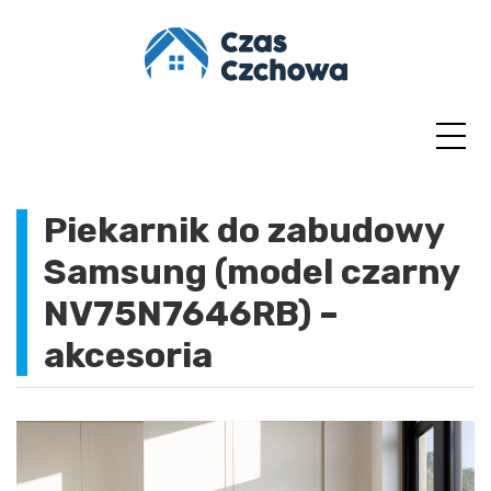
Skip
to
content
Piekarnik do zabudowy
Samsung (model czarny
NV75N7646RB) –
akcesoria