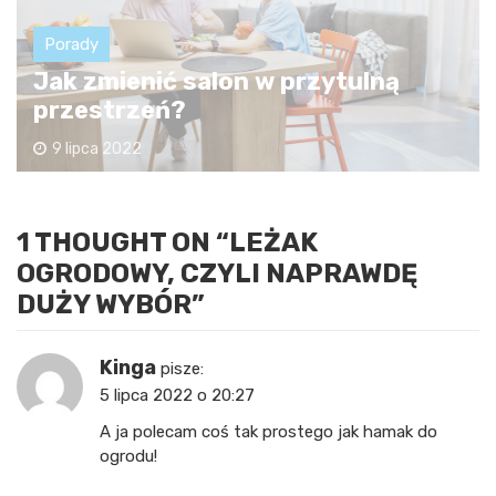
Porady
Jak zmienić salon w przytulną
przestrzeń?
9 lipca 2022
1 THOUGHT ON “
LEŻAK
OGRODOWY, CZYLI NAPRAWDĘ
DUŻY WYBÓR
”
Kinga
pisze:
5 lipca 2022 o 20:27
A ja polecam coś tak prostego jak hamak do
ogrodu!