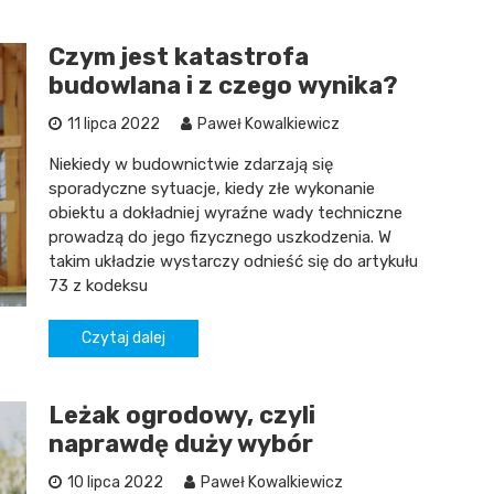
Czym jest katastrofa
budowlana i z czego wynika?
11 lipca 2022
Paweł Kowalkiewicz
Niekiedy w budownictwie zdarzają się
sporadyczne sytuacje, kiedy złe wykonanie
obiektu a dokładniej wyraźne wady techniczne
prowadzą do jego fizycznego uszkodzenia. W
takim układzie wystarczy odnieść się do artykułu
73 z kodeksu
Czytaj dalej
Leżak ogrodowy, czyli
naprawdę duży wybór
10 lipca 2022
Paweł Kowalkiewicz