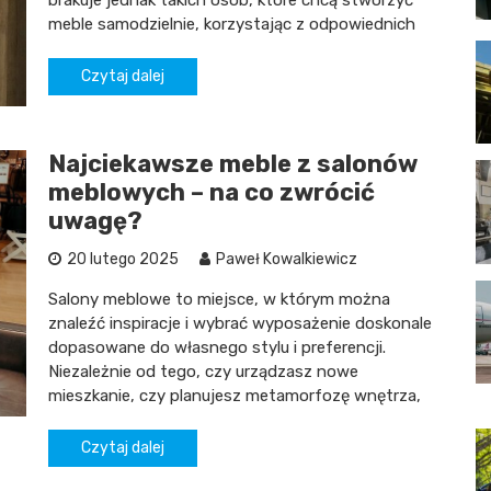
brakuje jednak takich osób, które chcą stworzyć
meble samodzielnie, korzystając z odpowiednich
Czytaj dalej
Najciekawsze meble z salonów
meblowych – na co zwrócić
uwagę?
20 lutego 2025
Paweł Kowalkiewicz
Salony meblowe to miejsce, w którym można
znaleźć inspiracje i wybrać wyposażenie doskonale
dopasowane do własnego stylu i preferencji.
Niezależnie od tego, czy urządzasz nowe
mieszkanie, czy planujesz metamorfozę wnętrza,
Czytaj dalej